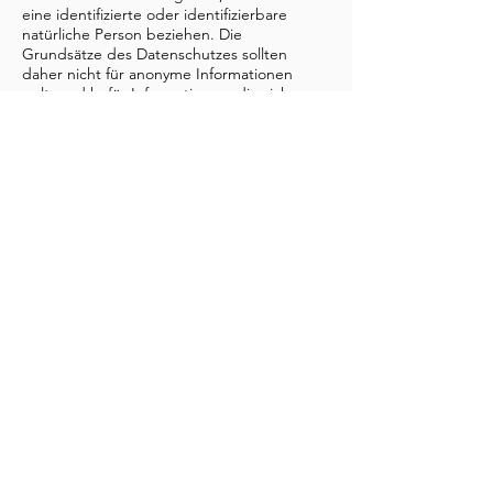
eine identifizierte oder identifizierbare
natürliche Person beziehen. Die
Grundsätze des Datenschutzes sollten
daher nicht für anonyme Informationen
gelten, d.h. für Informationen, die sich
nicht auf eine identifizierte oder
identifizierbare natürliche Person
beziehen, oder personenbezogene Daten,
die in einer Weise anonymisiert worden
sind, dass die betroffene Person nicht
oder nicht mehr identifiziert werden kann.
e auf Ihrer Website verwenden. Achten
Sie darauf, dass der Link zur
Datenschutzerklärung von jeder Seite
der Website aus erreichbar sein muss.
KONTAKT
nina.halpern@gmail.com