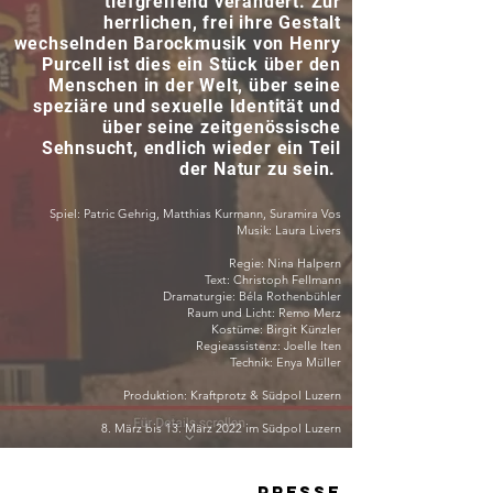
tiefgreifend verändert. Zur
herrlichen, frei ihre Gestalt
wechselnden Barockmusik von Henry
Purcell ist dies ein Stück über den
Menschen in der Welt, über seine
speziäre und sexuelle Identität und
über seine zeitgenössische
Sehnsucht, endlich wieder ein Teil
der Natur zu sein.
Spiel: Patric Gehrig, Matthias Kurmann, Suramira Vos
Musik: Laura Livers
Regie: Nina Halpern
Text: Christoph Fellmann
Dramaturgie: Béla Rothenbühler
Raum und Licht: Remo Merz
Kostüme: Birgit Künzler
Regieassistenz: Joelle Iten
Technik: Enya Müller
Produktion: Kraftprotz & Südpol Luzern
8. März bis 13. März 2022 im Südpol Luzern
Presse