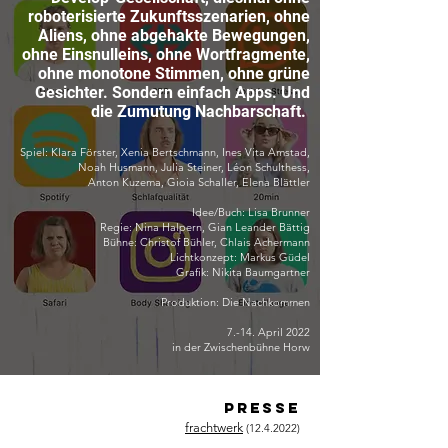
roboterisierte Zukunftsszenarien, ohne
Aliens, ohne abgehakte Bewegungen,
ohne Einsnulleins, ohne Wortfragmente,
ohne monotone Stimmen, ohne grüne
Gesichter. Sondern einfach Apps. Und
die Zumutung Nachbarschaft.
Spiel:
Klara Förster, Xenia Bertschmann, Ines Vita Amstad,
Noah Husmann, Julia Steiner, Léon Schulthess,
Anton Kuzema, Gio
ia Schaller, Elena Blättler
Idee/Buch: Lisa Brunner
Regie: Nina Halpern, Gian Leander Bättig
Bühne: Christof Bühler, Chlais Achermann
Lichtkonzept: Markus Güdel
Grafik: Nikita Baumgartner
Produktion: Die Nachkommen
7.-14. April 2022
in der Zwischenbühne Horw
Presse
frachtwerk
(12.4.2022)